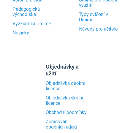
využití
Pedagogická
východiska
Typy cvičení v
Umíme
Výzkum za Umíme
Návody pro učitele
Novinky
Objednávky a
užití
Objednávka osobní
licence
Objednávka školní
licence
Obchodní podmínky
Zpracování
osobních údajů