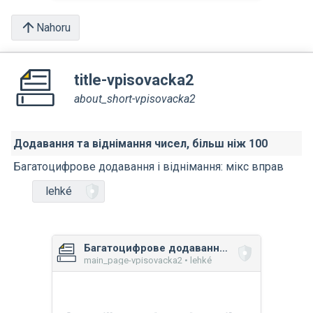
Nahoru
title-vpisovacka2
about_short-vpisovacka2
Додавання та віднімання чисел, більш ніж 100
Багатоцифрове додавання і віднімання: мікс вправ
lehké
Багатоцифрове додавання і віднімання: мікс вправ
main_page-vpisovacka2 • lehké