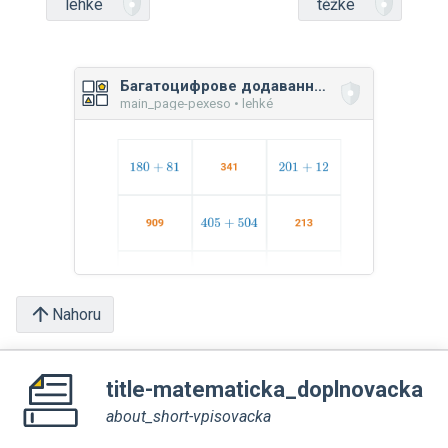
lehké
těžké
Багатоцифрове додавання і віднімання: мікс вправ
main_page-pexeso • lehké
Nahoru
title-matematicka_doplnovacka
about_short-vpisovacka