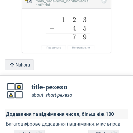
main_page-nova_doplnovacka
• střední
Nahoru
title-pexeso
about_short-pexeso
Додавання та віднімання чисел, більш ніж 100
Багатоцифрове додавання і віднімання: мікс вправ