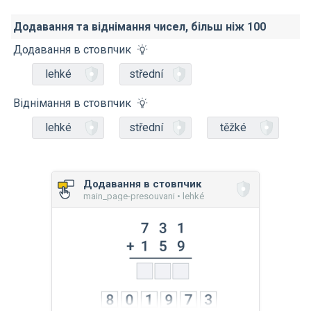
Додавання та віднімання чисел, більш ніж 100
Додавання в стовпчик
lehké
střední
Віднімання в стовпчик
lehké
střední
těžké
Додавання в стовпчик
main_page-presouvani • lehké