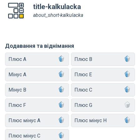
title-kalkulacka
about_short-kalkulacka
Додавання та віднімання
Плюс A
Плюс B
Мінус A
Плюс E
Мінус B
Плюс C
Плюс F
Плюс G
Плюс мінус A
Плюс мінус H
Плюс мінус C