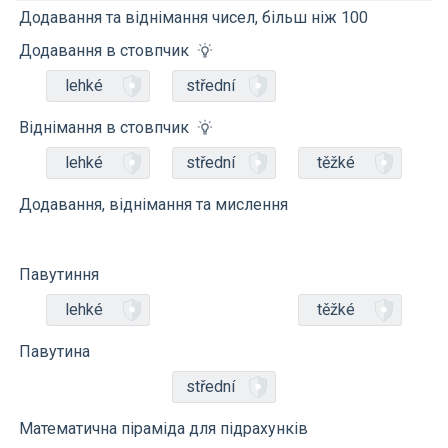
Додавання та віднімання чисел, більш ніж 100
Додавання в стовпчик
lehké
střední
Віднімання в стовпчик
lehké
střední
těžké
Додавання, віднімання та мислення
Павутиння
lehké
těžké
Павутина
střední
Математична піраміда для підрахунків