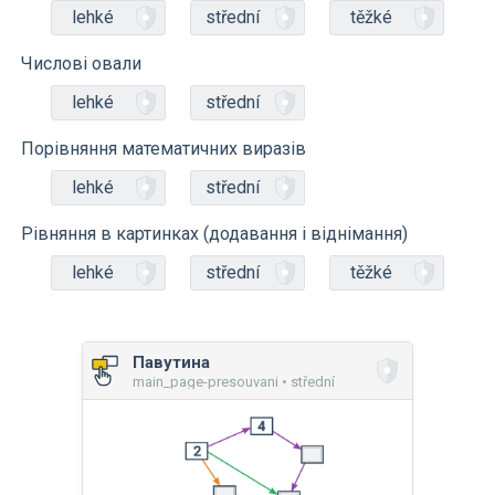
lehké
střední
těžké
Числові овали
lehké
střední
Порівняння математичних виразів
lehké
střední
Рівняння в картинках (додавання і віднімання)
lehké
střední
těžké
Павутина
main_page-presouvani • střední