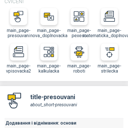
CVIČENÍ
main_page-
main_page-
main_page-
main_page-
presouvani
nova_doplnovacka
pexeso
matematicka_doplnov
main_page-
main_page-
main_page-
main_page-
vpisovacka2
kalkulacka
roboti
strilecka
title-presouvani
about_short-presouvani
Додавання і віднімання: основи