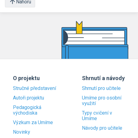
Nahoru
O projektu
Shrnutí a návody
Stručné představení
Shrnutí pro učitele
Autoři projektu
Umíme pro osobní
využití
Pedagogická
východiska
Typy cvičení v
Umíme
Výzkum za Umíme
Návody pro učitele
Novinky