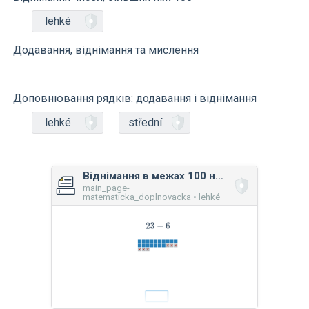
lehké
Додавання, віднімання та мислення
Доповнювання рядків: додавання і віднімання
lehké
střední
Віднімання в межах 100 на малюнках
main_page-
matematicka_doplnovacka • lehké