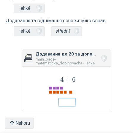
lehké
Додавання та віднімання основи: мікс вправ
lehké
střední
Додавання до 20 за допомогою малюнків
main_page-
matematicka_doplnovacka • lehké
Nahoru