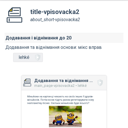
title-vpisovacka2
about_short-vpisovacka2
Додавання і віднімання до 20
Додавання та віднімання основи: мікс вправ
lehké
Додавання та віднімання основи: мікс вправ
main_page-vpisovacka2 • lehké