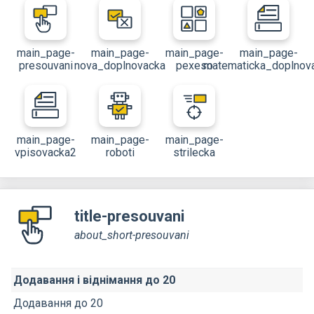
main_page-
main_page-
main_page-
main_page-
presouvani
nova_doplnovacka
pexeso
matematicka_doplnov
main_page-
main_page-
main_page-
vpisovacka2
roboti
strilecka
title-presouvani
about_short-presouvani
Додавання і віднімання до 20
Додавання до 20