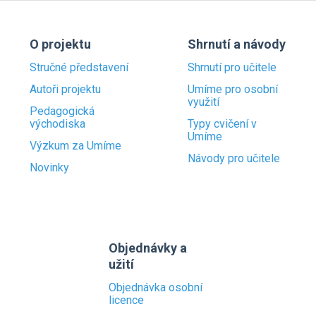
O projektu
Shrnutí a návody
Stručné představení
Shrnutí pro učitele
Autoři projektu
Umíme pro osobní
využití
Pedagogická
východiska
Typy cvičení v
Umíme
Výzkum za Umíme
Návody pro učitele
Novinky
Objednávky a
užití
Objednávka osobní
licence