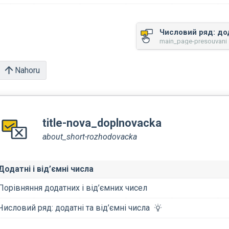
main_page-presouvani •
Nahoru
title-nova_doplnovacka
about_short-rozhodovacka
Додатні і від’ємні числа
Порівняння додатних і від’ємних чисел
Числовий ряд: додатні та від’ємні числа