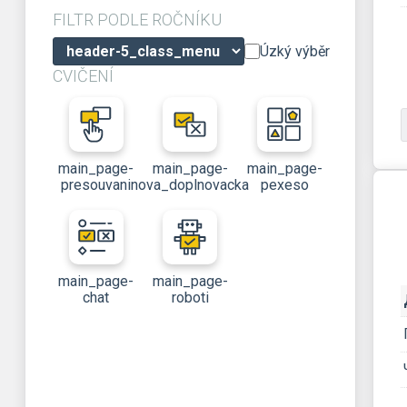
FILTR PODLE ROČNÍKU
Úzký výběr
CVIČENÍ
main_page-
main_page-
main_page-
presouvani
nova_doplnovacka
pexeso
main_page-
main_page-
chat
roboti