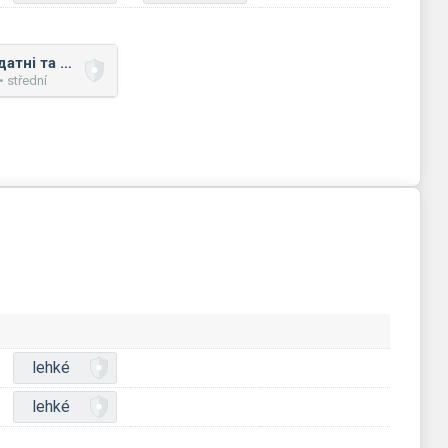
Числовий ряд: додатні та від’ємні числа
 střední
lehké
lehké