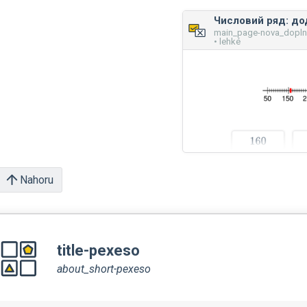
main_page-nova_dopl
• lehké
Nahoru
title-pexeso
about_short-pexeso