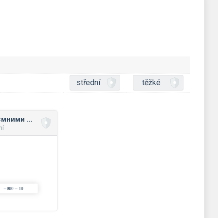
střední
těžké
Підрахунок з від’ємними числами
ní