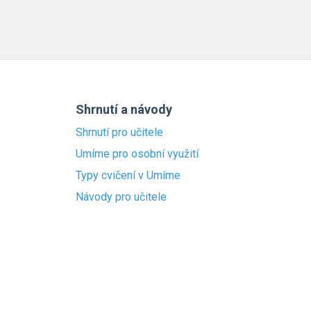
Shrnutí a návody
Shrnutí pro učitele
Umíme pro osobní využití
Typy cvičení v Umíme
Návody pro učitele