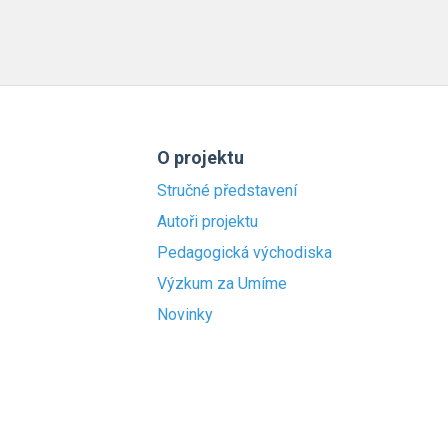
O projektu
Stručné představení
Autoři projektu
Pedagogická východiska
Výzkum za Umíme
Novinky