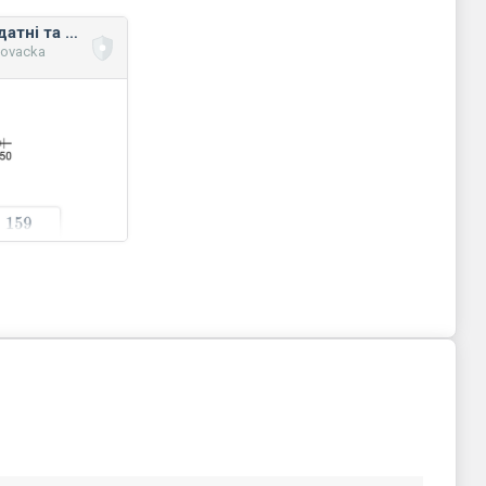
Числовий ряд: додатні та від’ємні числа
novacka