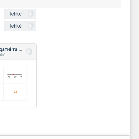
lehké
lehké
Числовий ряд: додатні та від’ємні числа
hké