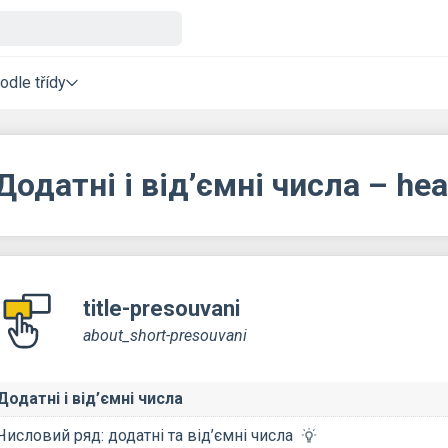
odle třídy
Додатні і від’ємні числа – h
title-presouvani
about_short-presouvani
Додатні і від’ємні числа
Числовий ряд: додатні та від’ємні числа