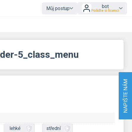
bot
Můj postup
Pořiďte si licenci
eader-5_class_menu
NAPIŠTE NÁM
lehké
střední