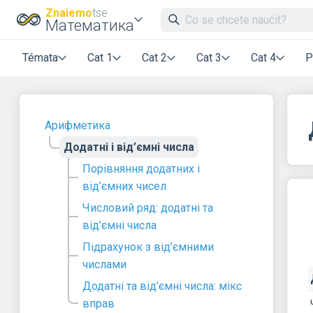
Znaiemo
tse
Математика
Témata
Cat 1
Cat 2
Cat 3
Cat 4
P
Арифметика
Додатні і від’ємні числа
Порівняння додатних і
від’ємних чисел
Числовий ряд: додатні та
від’ємні числа
Підрахунок з від’ємними
числами
Додатні та від’ємні числа: мікс
вправ