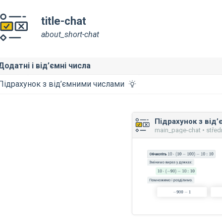
title-chat
about_short-chat
Додатні і від’ємні числа
Підрахунок з від’ємними числами
main_page-chat • střed