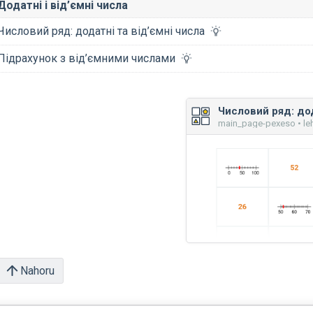
Додатні і від’ємні числа
Числовий ряд: додатні та від’ємні числа
Підрахунок з від’ємними числами
main_page-pexeso • le
Nahoru