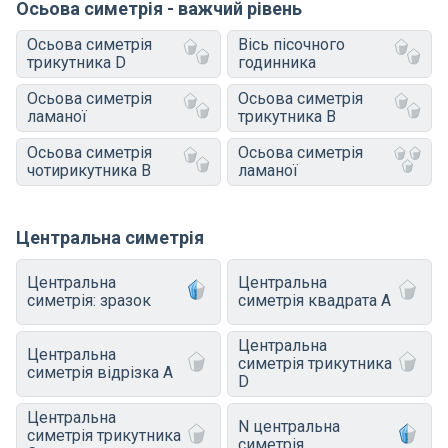
Осьова симетрія - важчий рівень
Осьова симетрія
Вісь пісочного
трикутника D
годинника
Осьова симетрія
Осьова симетрія
ламаної
трикутника B
Осьова симетрія
Осьова симетрія
чотирикутника B
ламаної
Центральна симетрія
Центральна
Центральна
симетрія: зразок
симетрія квадрата A
Центральна
Центральна
симетрія трикутника
симетрія відрізка A
D
Центральна
N центральна
симетрія трикутника
симетрія