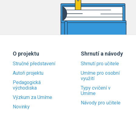
O projektu
Shrnutí a návody
Stručné představení
Shrnutí pro učitele
Autoři projektu
Umíme pro osobní
využití
Pedagogická
východiska
Typy cvičení v
Umíme
Výzkum za Umíme
Návody pro učitele
Novinky