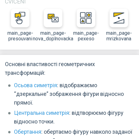
CVIČENÍ
main_page-
main_page-
main_page-
main_page-
presouvani
nova_doplnovacka
pexeso
mrizkovana
Основні властивості геометричних
трансформацій:
Осьова симетрія
: відображаємо
“дзеркальне” зображення фігури відносно
прямої.
Центральна симетрія
: відтворюємо фігуру
відносно точки.
Обертання
: обертаємо фігуру навколо заданої