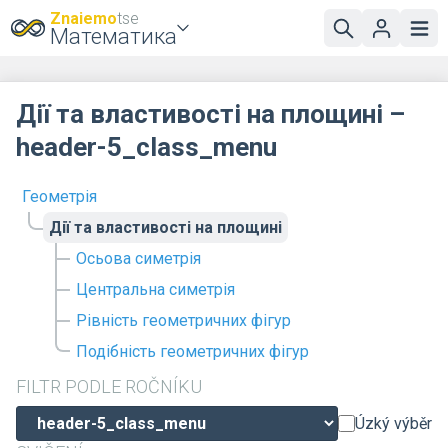
Znaiemo
tse
Математика
Дії та властивості на площині –
header-5_class_menu
Геометрія
Дії та властивості на площині
Осьова симетрія
Центральна симетрія
Рівність геометричних фігур
Подібність геометричних фігур
FILTR PODLE ROČNÍKU
Úzký výběr