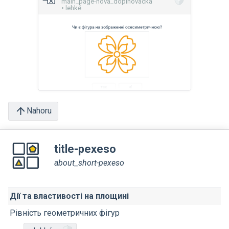
main_page-nova_doplnovacka
• lehké
Nahoru
title-pexeso
about_short-pexeso
Дії та властивості на площині
Рівність геометричних фігур