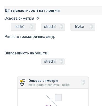
Дії та властивості на площині
Осьова симетрія
lehké
střední
těžké
Рівність геометричних фігур
Відповідність на решітці
střední
Осьова симетрія
main_page-presouvani • těžké