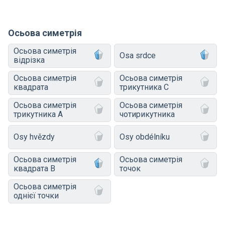
Осьова симетрія
Осьова симетрія
Osa srdce
відрізка
Осьова симетрія
Осьова симетрія
квадрата
трикутника C
Осьова симетрія
Осьова симетрія
трикутника A
чотирикутника
Osy hvězdy
Osy obdélníku
Осьова симетрія
Осьова симетрія
квадрата B
точок
Осьова симетрія
однієї точки