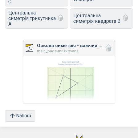
C
Центральна
Центральна
симетрія трикутника
симетрія квадрата B
A
Осьова симетрія - важчий рівень
main_page-mrizkovana
Nahoru