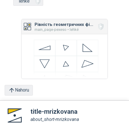
lehké
Рівність геометричних фігур
main_page-pexeso • lehké
Nahoru
title-mrizkovana
about_short-mrizkovana