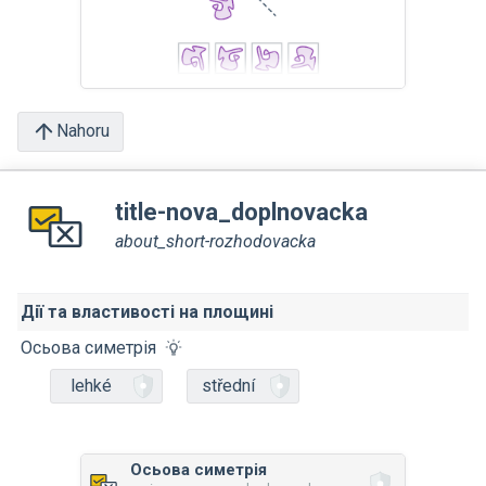
Nahoru
title-nova_doplnovacka
about_short-rozhodovacka
Дії та властивості на площині
Осьова симетрія
lehké
střední
Осьова симетрія