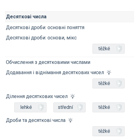
Десяткові числа
Десяткові дроби: основні поняття
Десяткові дроби: основи, мікс
těžké
Обчислення з десятковими числами
Додавання і віднімання десяткових чисел
těžké
Ділення десяткових чисел
lehké
střední
těžké
Дроби та десяткові числа
těžké