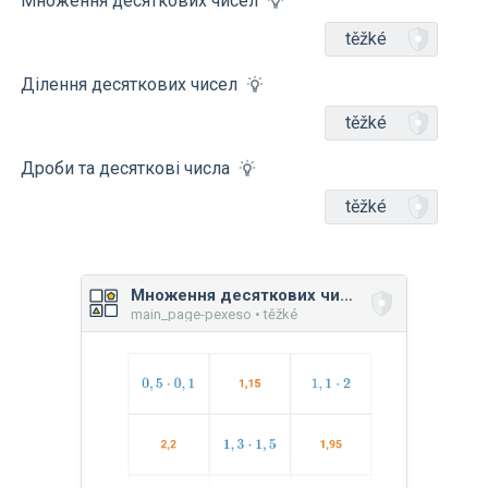
Множення десяткових чисел
těžké
Ділення десяткових чисел
těžké
Дроби та десяткові числа
těžké
Множення десяткових чисел
main_page-pexeso • těžké