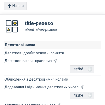
Nahoru
title-pexeso
about_short-pexeso
Десяткові числа
Десяткові дроби: основні поняття
Десяткові числа: правопис
těžké
Обчислення з десятковими числами
Додавання і віднімання десяткових чисел
těžké