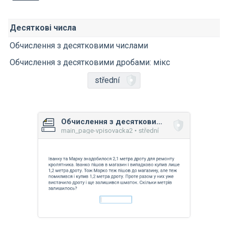
Десяткові числа
Обчислення з десятковими числами
Обчислення з десятковими дробами: мікс
střední
Обчислення з десятковими дробами: мікс
main_page-vpisovacka2 • střední