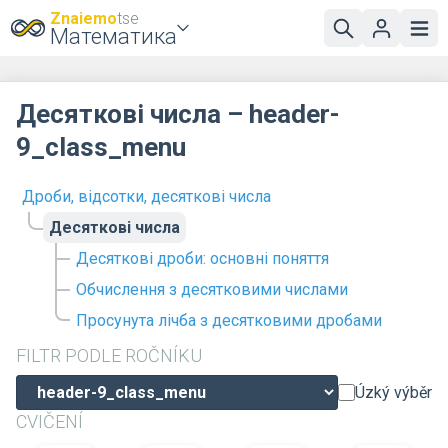
Znaiemo
tse
Математика
Десяткові числа – header-
9_class_menu
Дроби, відсотки, десяткові числа
Десяткові числа
Десяткові дроби: основні поняття
Обчислення з десятковими числами
Просунута лічба з десятковими дробами
FILTR PODLE ROČNÍKU
Úzký výběr
CVIČENÍ