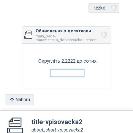
těžké
Обчислення з десятковими дробами: мікс
main_page-
matematicka_doplnovacka • střední
Nahoru
title-vpisovacka2
about_short-vpisovacka2