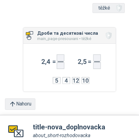
těžké
Дроби та десяткові числа
main_page-presouvani • těžké
Nahoru
title-nova_doplnovacka
about_short-rozhodovacka