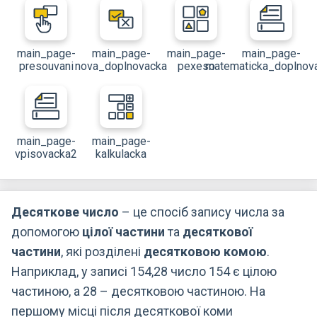
main_page-
main_page-
main_page-
main_page-
presouvani
nova_doplnovacka
pexeso
matematicka_doplnov
main_page-
main_page-
vpisovacka2
kalkulacka
Десяткове число
– це спосіб запису числа за
допомогою
цілої частини
та
десяткової
частини
, які розділені
десятковою комою
.
Наприклад, у записі 154,28 число 154 є цілою
частиною, а 28 – десятковою частиною. На
першому місці після десяткової коми