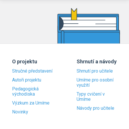
O projektu
Shrnutí a návody
Stručné představení
Shrnutí pro učitele
Autoři projektu
Umíme pro osobní
využití
Pedagogická
východiska
Typy cvičení v
Umíme
Výzkum za Umíme
Návody pro učitele
Novinky