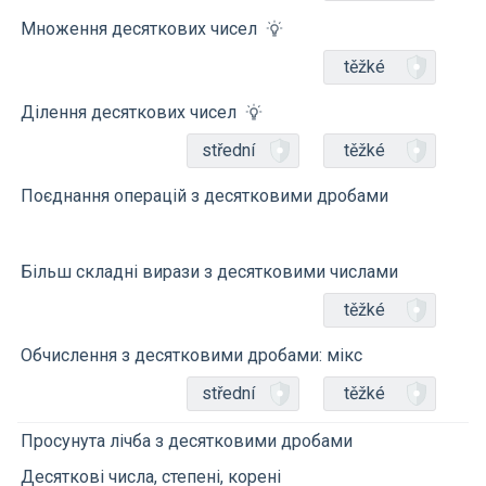
Множення десяткових чисел
těžké
Ділення десяткових чисел
střední
těžké
Поєднання операцій з десятковими дробами
Більш складні вирази з десятковими числами
těžké
Обчислення з десятковими дробами: мікс
střední
těžké
Просунута лічба з десятковими дробами
Десяткові числа, степені, корені