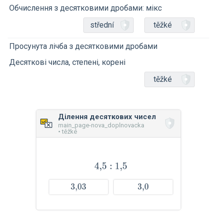
Обчислення з десятковими дробами: мікс
střední
těžké
Просунута лічба з десятковими дробами
Десяткові числа, степені, корені
těžké
Ділення десяткових чисел
main_page-nova_doplnovacka
• těžké