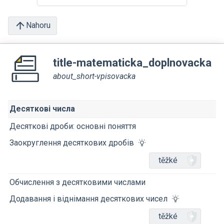
Nahoru
title-matematicka_doplnovacka
about_short-vpisovacka
Десяткові числа
Десяткові дроби: основні поняття
Заокруглення десяткових дробів
těžké
Обчислення з десятковими числами
Додавання і віднімання десяткових чисел
těžké