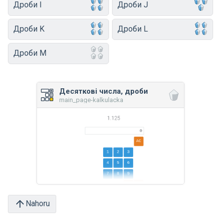
Дроби I
Дроби J
Дроби K
Дроби L
Дроби M
Десяткові числа, дроби
main_page-kalkulacka
Nahoru