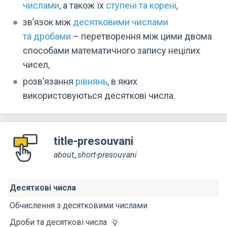
числами
, а також їх
ступені та корені
,
зв’язок між
десятковими числами
та дробами
–⁠⁠⁠⁠⁠ перетворення між цими двома
способами математичного запису нецілих
чисел,
розв’язання
рівнянь
, в яких
використовуються десяткові числа.
title-presouvani
about_short-presouvani
Десяткові числа
Обчислення з десятковими числами
Дроби та десяткові числа