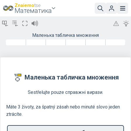
Znaiemo
tse
Математика
Маленька табличка множення
Маленька табличка множення
Sestřelujte pouze справжні вирази.
Máte 3 životy, za špatný zásah nebo minuté slovo jeden
ztrácíte.