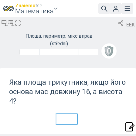
Znaiemo
tse
Математика
EEK
Площа, периметр: мікс вправ
(střední)
Яка площа трикутника, якщо його
основа має довжину 16, а висота -
4?