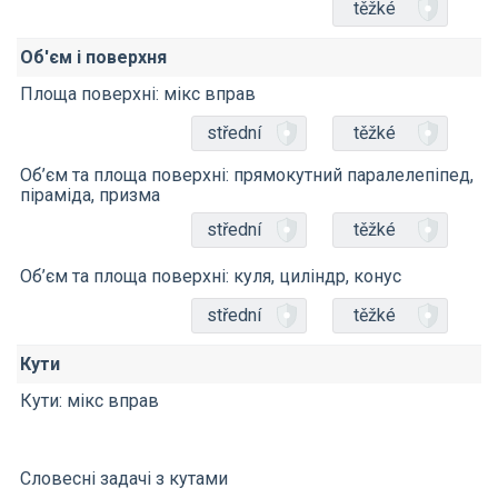
těžké
Об'єм і поверхня
Площа поверхні: мікс вправ
střední
těžké
Об’єм та площа поверхні: прямокутний паралелепіпед,
піраміда, призма
střední
těžké
Об’єм та площа поверхні: куля, циліндр, конус
střední
těžké
Кути
Кути: мікс вправ
Словесні задачі з кутами