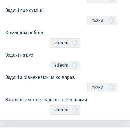
Задачі про суміші
těžké
Командна робота
střední
Задачі на рух
střední
Задачі з рівняннями: мікс вправ
těžké
Загальні текстові задачі з рівняннями
střední