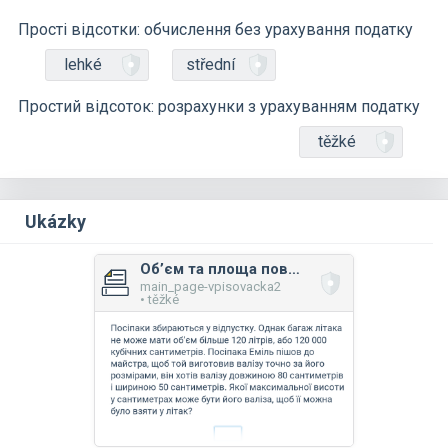
Прості відсотки: обчислення без урахування податку
lehké
střední
Простий відсоток: розрахунки з урахуванням податку
těžké
Ukázky
Об’єм та площа поверхні: прямокутний паралелепіпед, піраміда, призма
main_page-vpisovacka2
• těžké