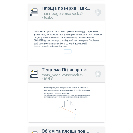
Площа поверхні: мікс вправ
main_page-vpisovacka2
• těžké
Теорема Піфагора: завдання з діаграмою
main_page-vpisovacka2
• těžké
Об’єм та площа поверхні: прямокутний паралелепіпед, піраміда, призма