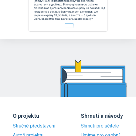
O projektu
Shrnutí a návody
Stručné představení
Shrnutí pro učitele
Autoři projektu
Umíme pro osobní