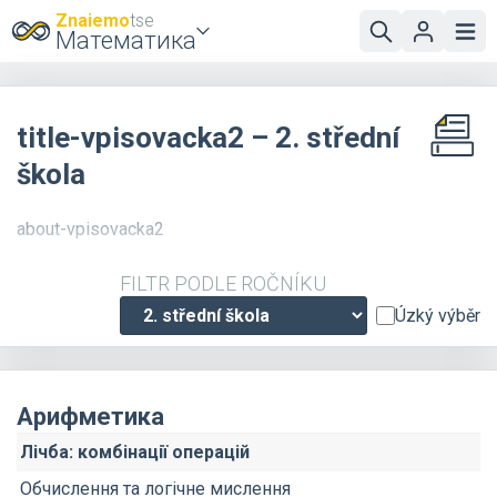
Znaiemo
tse
Математика
title-vpisovacka2 – 2. střední
škola
about-vpisovacka2
FILTR PODLE ROČNÍKU
Úzký výběr
Арифметика
Лічба: комбінації операцій
Обчислення та логічне мислення