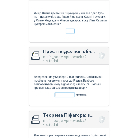
Прості відсотки: обчислення без урахування податку
main_page-vpisovacka2
• střední
Теорема Піфагора: застосування
main_page-vpisovacka2
• střední