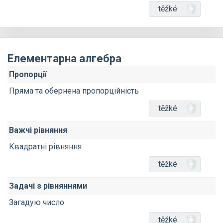
těžké
Елементарна алгебра
Пропорції
Пряма та обернена пропорційність
těžké
Важчі рівняння
Квадратні рівняння
těžké
Задачі з рівняннями
Загадую число
těžké