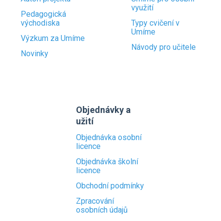
využití
Pedagogická
východiska
Typy cvičení v
Umíme
Výzkum za Umíme
Návody pro učitele
Novinky
Objednávky a
užití
Objednávka osobní
licence
Objednávka školní
licence
Obchodní podmínky
Zpracování
osobních údajů