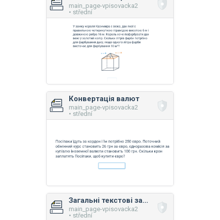
main_page-vpisovacka2
• střední
Конвертація валют
main_page-vpisovacka2
• střední
Загальні текстові задачі з рівняннями
main_page-vpisovacka2
• střední