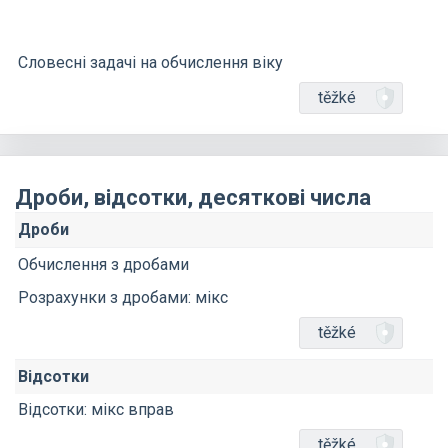
Словесні задачі на обчислення віку
těžké
Дроби, відсотки, десяткові числа
Дроби
Обчислення з дробами
Розрахунки з дробами: мікс
těžké
Відсотки
Відсотки: мікс вправ
těžké