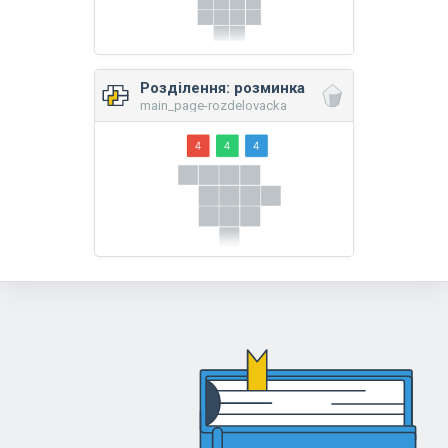
Розділення: розминка
main_page-rozdelovacka