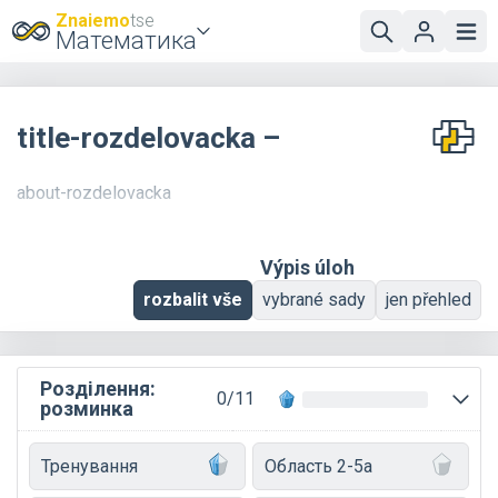
Znaiemo
tse
Математика
title-rozdelovacka –
about-rozdelovacka
Výpis úloh
rozbalit vše
vybrané sady
jen přehled
Розділення:
0/11
розминка
Тренування
Область 2-5a