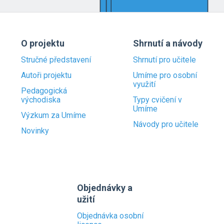
O projektu
Shrnutí a návody
Stručné představení
Shrnutí pro učitele
Autoři projektu
Umíme pro osobní
využití
Pedagogická
východiska
Typy cvičení v
Umíme
Výzkum za Umíme
Návody pro učitele
Novinky
Objednávky a
užití
Objednávka osobní