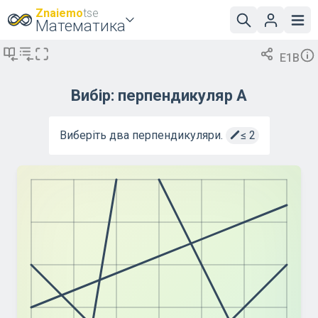
Znaiemo
tse
Математика
E1B
Вибір: перпендикуляр A
Виберіть два перпендикуляри.
≤
2