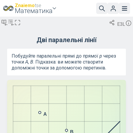
Znaiemo
tse
Математика
E3L
Дві паралельні лінії
Побудуйте паралельні прямі до прямої
p
через
точки
A, B
. Підказка: ви можете створити
допоміжні точки за допомогою перетинів.
A
B