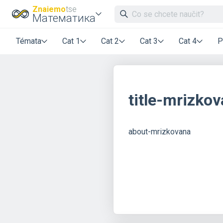
Znaiemo
tse
Математика
Témata
Cat 1
Cat 2
Cat 3
Cat 4
P
title-mrizko
about-mrizkovana