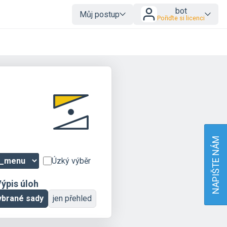
bot
Můj postup
Pořiďte si licenci
NAPIŠTE NÁM
Úzký výběr
ýpis úloh
ybrané sady
jen přehled