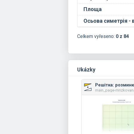
Площа
Осьова симетрія - 
Celkem vyřeseno:
0 z 84
Ukázky
Решітка: розминк
main_page-mrizkovan