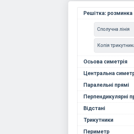
Решітка: розминка
Сполучна лінія
Копія трикутник
Осьова симетрія
Центральна симетр
Паралельні прямі
Перпендикулярні п
Відстані
Трикутники
Периметр