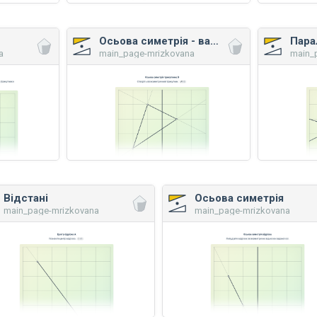
Осьова симетрія - важчий рівень
Пара
a
main_page-mrizkovana
main_
Відстані
Осьова симетрія
main_page-mrizkovana
main_page-mrizkovana