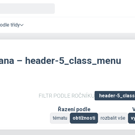
odle třídy
vana – header-5_class_menu
FILTR PODLE ROČNÍKU
Řazení podle
V
tématu
obtížnosti
rozbalit vše
v