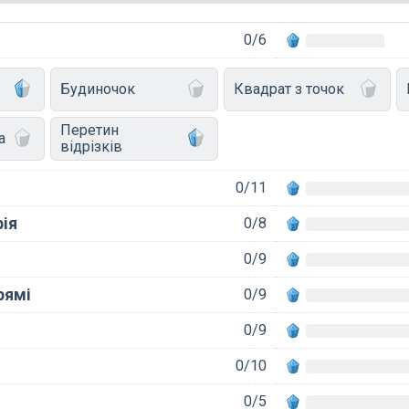
0/6
Будиночок
Квадрат з точок
Перетин
а
відрізків
0/11
ія
0/8
0/9
рямі
0/9
0/9
0/10
0/5