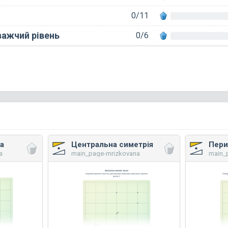
0/11
важчий рівень
0/6
а
Центральна симетрія
Пери
a
main_page-mrizkovana
main_