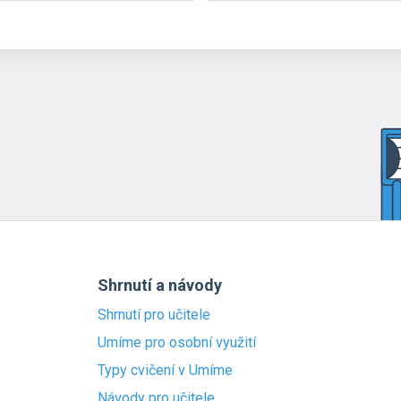
Shrnutí a návody
Shrnutí pro učitele
Umíme pro osobní využití
Typy cvičení v Umíme
Návody pro učitele