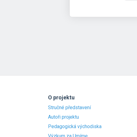
O projektu
Stručné představení
Autoři projektu
Pedagogická východiska
Výzkum za Umíme