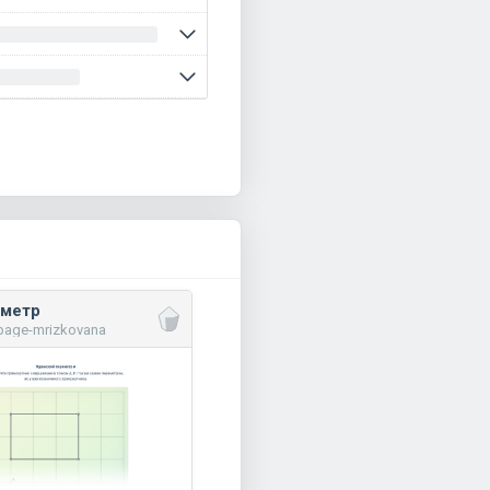
метр
page-mrizkovana