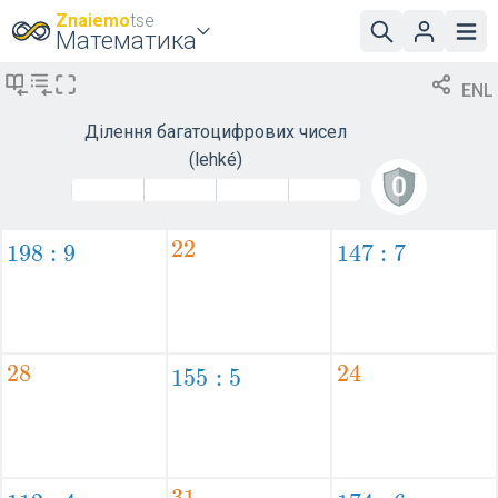
Znaiemo
tse
Математика
ENL
Ділення багатоцифрових чисел
(lehké)
22
2
2
198:9
1
9
8
:
9
147:7
1
4
7
:
7
28
2
8
24
2
4
155:5
1
5
5
:
5
31
3
1