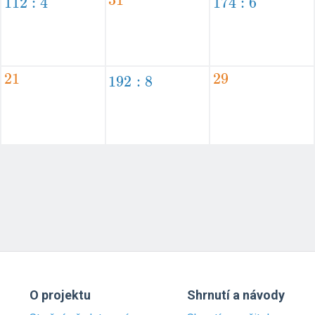
112:4
1
1
2
:
4
174:6
1
7
4
:
6
21
2
1
29
2
9
192:8
1
9
2
:
8
O projektu
Shrnutí a návody