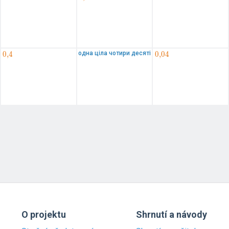
одна ціла чотири десяті
0{,}4
0
,
4
0{,}04
0
,
0
4
O projektu
Shrnutí a návody