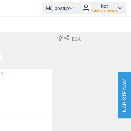
bot
Můj postup
Pořiďte si licenci
ECA
4
−
4
NAPIŠTE NÁM