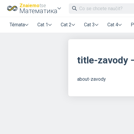
Znaiemo
tse
Математика
Témata
Cat 1
Cat 2
Cat 3
Cat 4
P
title-zavody
about-zavody