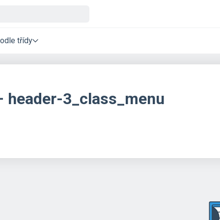
odle třídy
 – header-3_class_menu