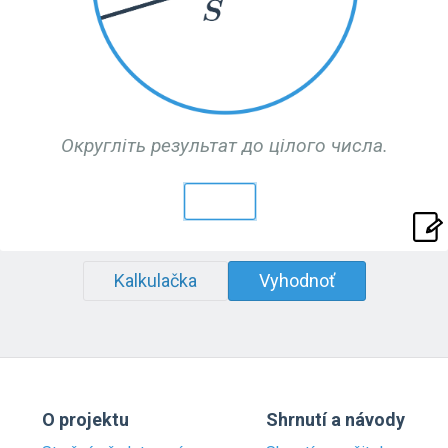
Округліть результат до цілого числа.
Kalkulačka
Vyhodnoť
O projektu
Shrnutí a návody