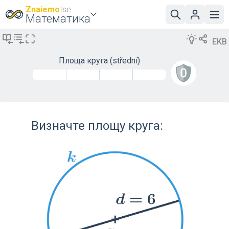
Znaiemo
tse
Математика
EKB
Площа круга
(střední)
Визначте площу круга: