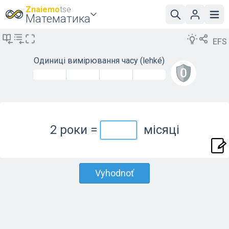
Znaiemo
tse
Математика
EFS
Одиниці вимірювання часу
(lehké)
2 роки =
місяці
Vyhodnoť