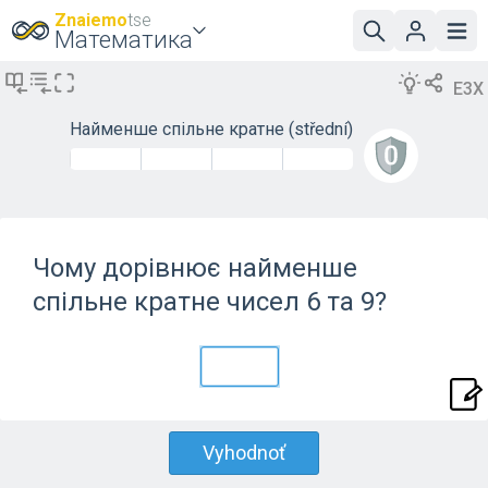
Znaiemo
tse
Математика
E3X
Найменше спільне кратне
(střední)
Чому дорівнює найменше
спільне кратне чисел 6 та 9?
Vyhodnoť