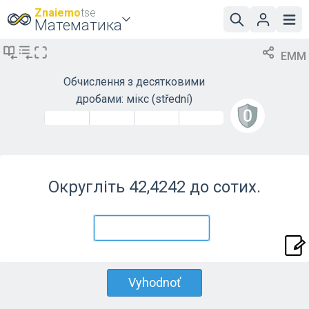
Znaiemo
tse
Математика
EMM
Обчислення з десятковими
дробами: мікс
(střední)
Округліть 42,4242 до сотих.
Vyhodnoť