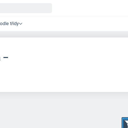
odle třídy
a –