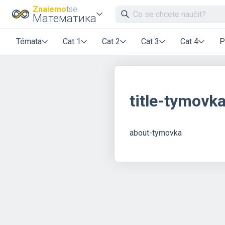
Znaiemo
tse
Математика
Témata
Cat 1
Cat 2
Cat 3
Cat 4
P
title-tymovk
about-tymovka