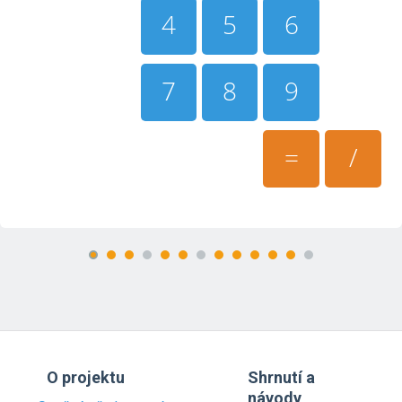
4
5
6
7
8
9
=
/
O projektu
Shrnutí a
návody