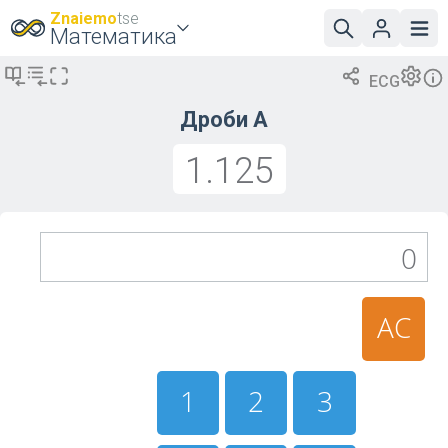
Znaiemo
tse
Математика
ECG
Дроби A
1.125
0
AC
1
2
3