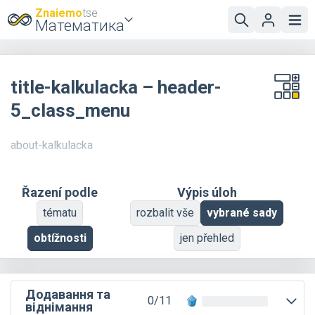
Znaiemo
tse
Математика
title-kalkulacka – header-
5_class_menu
about-kalkulacka
Řazení podle
Výpis úloh
tématu
rozbalit vše
vybrané sady
obtížnosti
jen přehled
Додавання та
0/11
віднімання