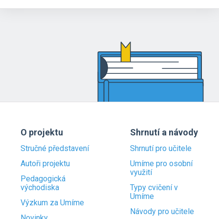
O projektu
Shrnutí a návody
Stručné představení
Shrnutí pro učitele
Autoři projektu
Umíme pro osobní
využití
Pedagogická
východiska
Typy cvičení v
Umíme
Výzkum za Umíme
Návody pro učitele
Novinky