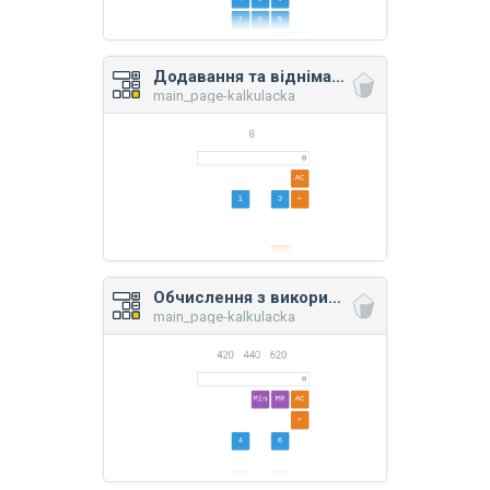
Додавання та віднімання
main_page-kalkulacka
Обчислення з використанням пам’яті
main_page-kalkulacka