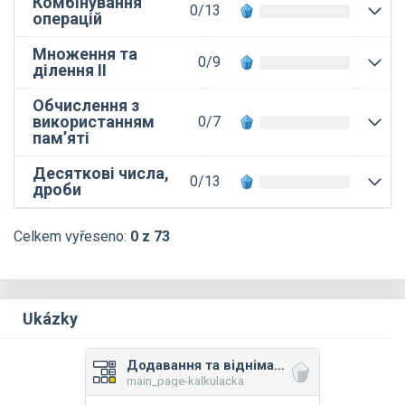
Комбінування
0/13
операцій
Множення та
0/9
ділення II
Обчислення з
використанням
0/7
пам’яті
Десяткові числа,
0/13
дроби
Celkem vyřeseno:
0 z 73
Ukázky
Додавання та віднімання II
main_page-kalkulacka