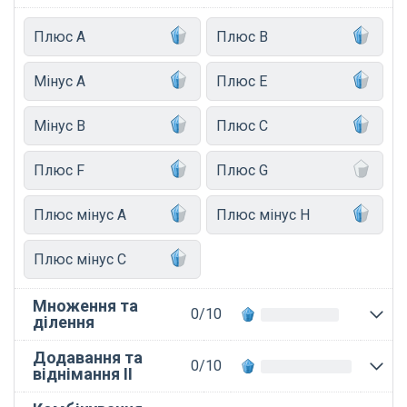
Плюс A
Плюс B
Мінус A
Плюс E
Мінус B
Плюс C
Плюс F
Плюс G
Плюс мінус A
Плюс мінус H
Плюс мінус C
Множення та
0/10
ділення
Додавання та
0/10
віднімання II