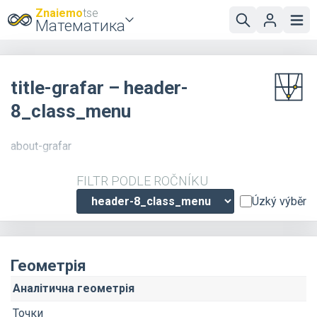
Znaiemo
tse
Математика
title-grafar – header-
8_class_menu
about-grafar
FILTR PODLE ROČNÍKU
Úzký výběr
Геометрія
Аналітична геометрія
Точки