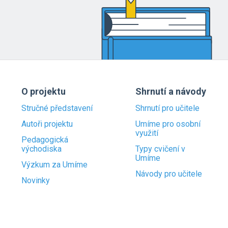
O projektu
Shrnutí a návody
Stručné představení
Shrnutí pro učitele
Autoři projektu
Umíme pro osobní
využití
Pedagogická
východiska
Typy cvičení v
Umíme
Výzkum za Umíme
Návody pro učitele
Novinky