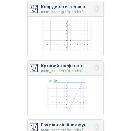
Координати точок на площині
main_page-grafar • lehké
Кутовий коефіцієнт лінійної функції
main_page-grafar • lehké
Графіки лінійних функцій
main_page-grafar • lehké