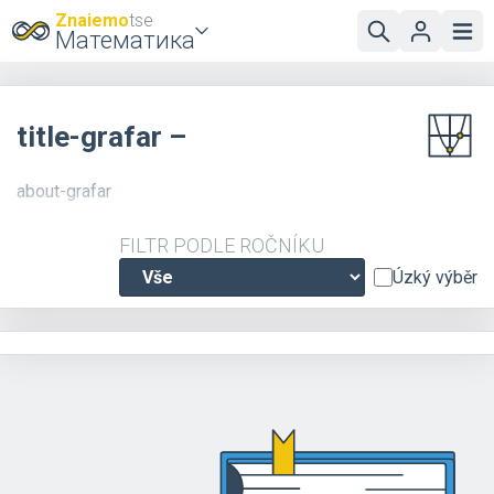
Znaiemo
tse
Математика
title-grafar –
about-grafar
FILTR PODLE ROČNÍKU
Úzký výběr