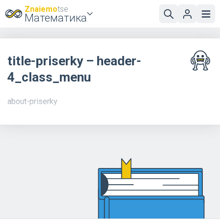
Znaiemo
tse
Математика
title-priserky – header-
4_class_menu
about-priserky