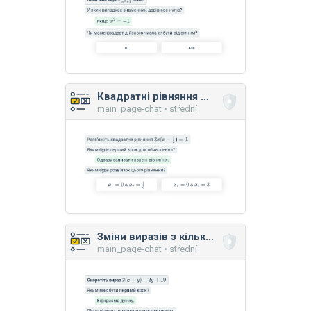
Квадратні рівняння без абсолютного члена
main_page-chat • střední
Зміни виразів з кількома змінними
main_page-chat • střední