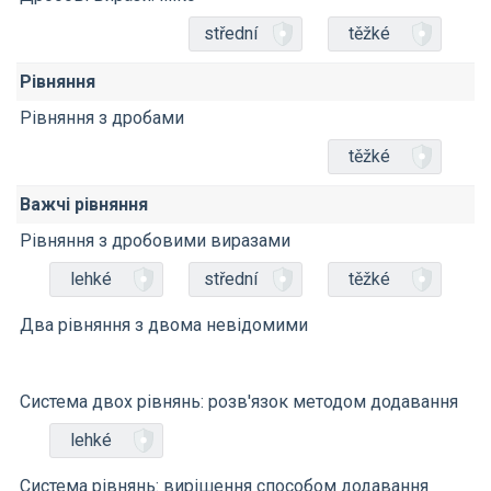
střední
těžké
Рівняння
Рівняння з дробами
těžké
Важчі рівняння
Рівняння з дробовими виразами
lehké
střední
těžké
Два рівняння з двома невідомими
Система двох рівнянь: розв'язок методом додавання
lehké
Система рівнянь: вирішення способом додавання