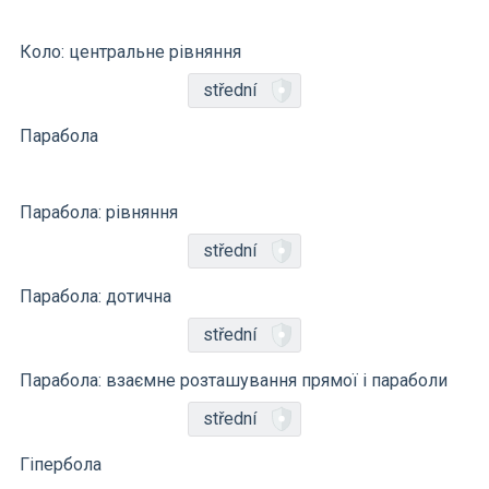
Коло: центральне рівняння
střední
Парабола
Парабола: рівняння
střední
Парабола: дотична
střední
Парабола: взаємне розташування прямої і параболи
střední
Гіпербола