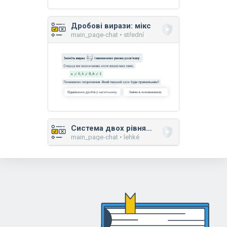
Дробові вирази: мікс
main_page-chat • střední
Система двох рівнянь: розв'язок методом додавання
main_page-chat • lehké