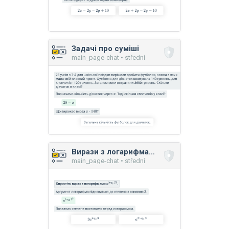
Задачі про суміші
main_page-chat • střední
Вирази з логарифмами
main_page-chat • střední