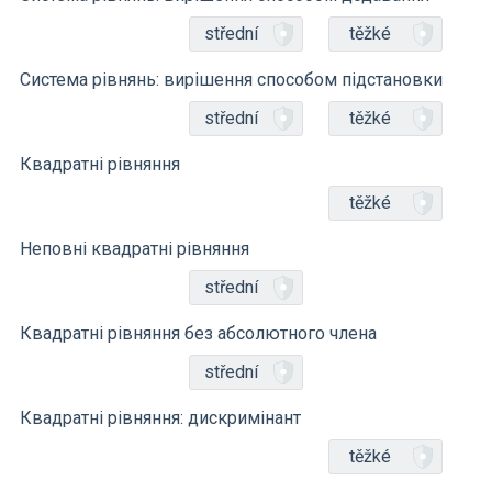
střední
těžké
Система рівнянь: вирішення способом підстановки
střední
těžké
Квадратні рівняння
těžké
Неповні квадратні рівняння
střední
Квадратні рівняння без абсолютного члена
střední
Квадратні рівняння: дискримінант
těžké