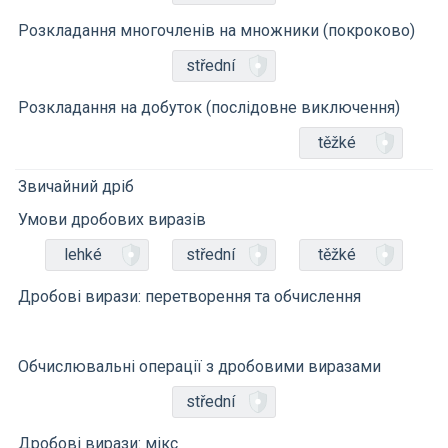
Розкладання многочленів на множники (покроково)
střední
Розкладання на добуток (послідовне виключення)
těžké
Звичайний дріб
Умови дробових виразів
lehké
střední
těžké
Дробові вирази: перетворення та обчислення
Обчислювальні операції з дробовими виразами
střední
Дробові вирази: мікс