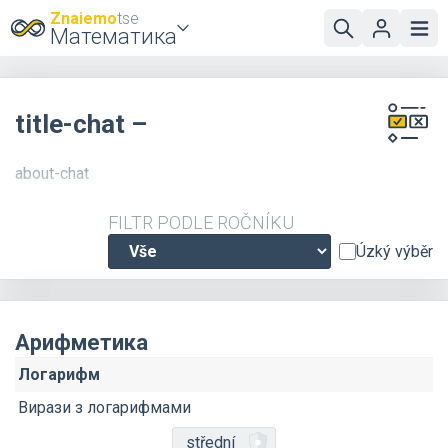
Znaiemo
tse
Математика
title-chat –
about-chat
FILTR PODLE ROČNÍKU
Úzký výběr
Арифметика
Логарифм
Вирази з логарифмами
střední