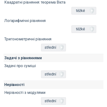
Квадратні рівняння: теорема Вієта
těžké
Логарифмічні рівняння
těžké
Тригонометричні рівняння
střední
Задачі з рівняннями
Задачі про суміші
střední
Нерівності
Нерівності з модулями
střední