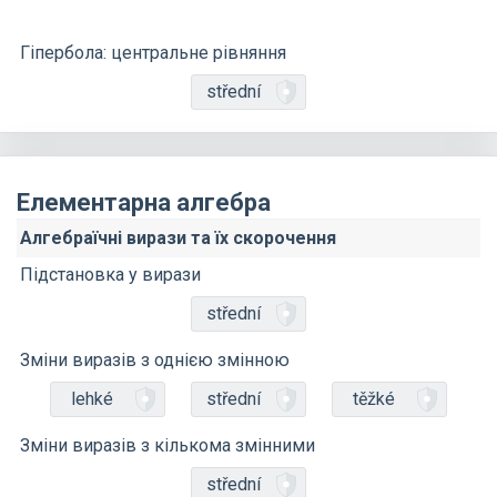
Гіпербола: центральне рівняння
střední
Елементарна алгебра
Алгебраїчні вирази та їх скорочення
Підстановка у вирази
střední
Зміни виразів з однією змінною
lehké
střední
těžké
Зміни виразів з кількома змінними
střední