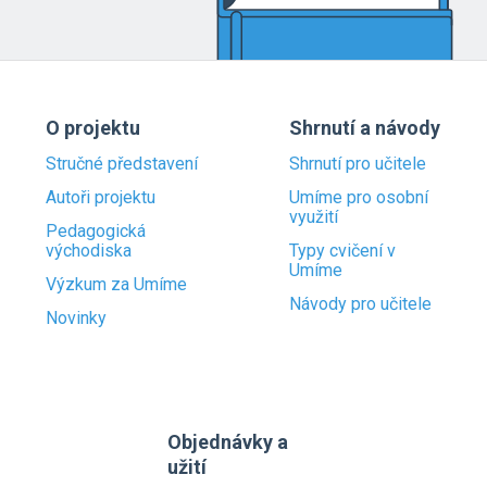
O projektu
Shrnutí a návody
Stručné představení
Shrnutí pro učitele
Autoři projektu
Umíme pro osobní
využití
Pedagogická
východiska
Typy cvičení v
Umíme
Výzkum za Umíme
Návody pro učitele
Novinky
Objednávky a
užití