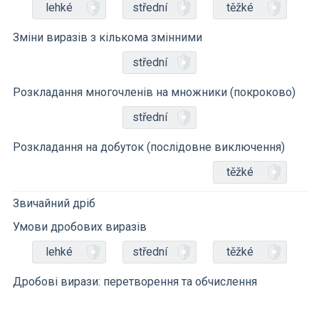
lehké
střední
těžké
Зміни виразів з кількома змінними
střední
Розкладання многочленів на множники (покроково)
střední
Розкладання на добуток (послідовне виключення)
těžké
Звичайний дріб
Умови дробових виразів
lehké
střední
těžké
Дробові вирази: перетворення та обчислення