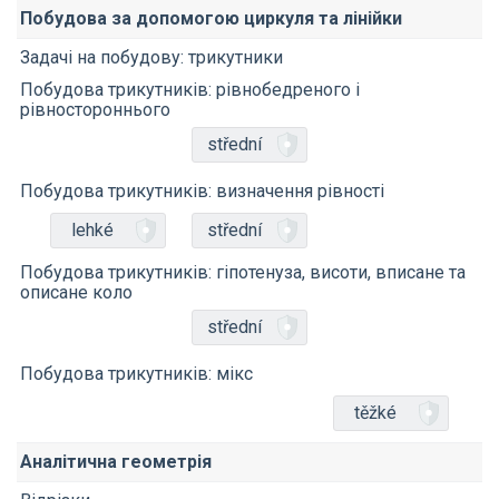
Побудова за допомогою циркуля та лінійки
Задачі на побудову: трикутники
Побудова трикутників: рівнобедреного і
рівностороннього
střední
Побудова трикутників: визначення рівності
lehké
střední
Побудова трикутників: гіпотенуза, висоти, вписане та
описане коло
střední
Побудова трикутників: мікс
těžké
Аналітична геометрія