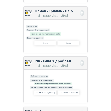
Основні рівняння з одним невідомим
main_page-chat • střední
Рівняння з дробовими виразами
main_page-chat • střední