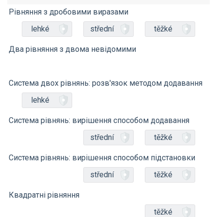
Рівняння з дробовими виразами
lehké
střední
těžké
Два рівняння з двома невідомими
Система двох рівнянь: розв'язок методом додавання
lehké
Система рівнянь: вирішення способом додавання
střední
těžké
Система рівнянь: вирішення способом підстановки
střední
těžké
Квадратні рівняння
těžké