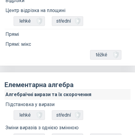
Відрізки
Центр відрізка на площині
lehké
střední
Прямі
Прямі: мікс
těžké
Елементарна алгебра
Алгебраїчні вирази та їх скорочення
Підстановка у вирази
lehké
střední
Зміни виразів з однією змінною