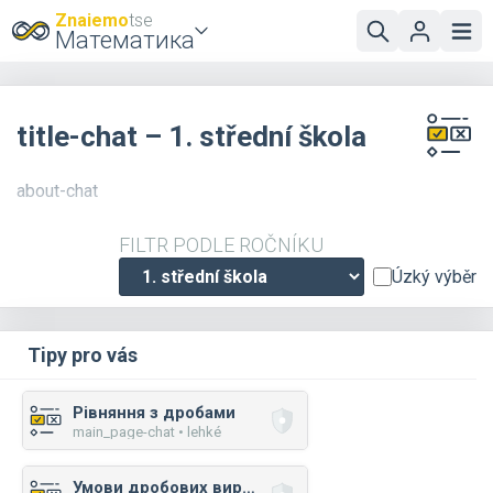
Znaiemo
tse
Математика
title-chat – 1. střední škola
about-chat
FILTR PODLE ROČNÍKU
Úzký výběr
Tipy pro vás
Рівняння з дробами
main_page-chat • lehké
Умови дробових виразів