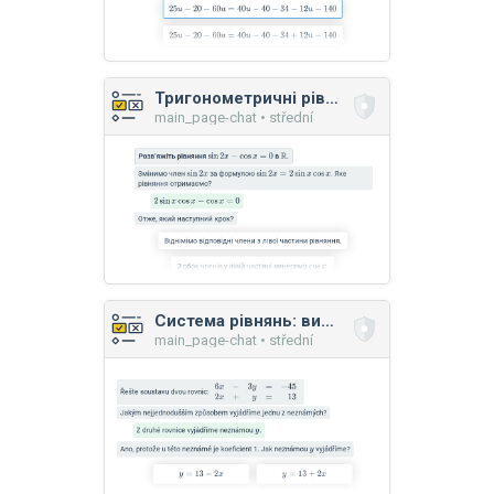
Тригонометричні рівняння
main_page-chat • střední
Система рівнянь: вирішення способом підстановки
main_page-chat • střední