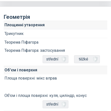
Геометрія
Площинні утворення
Трикутник
Теорема Піфагора
Теорема Піфагора: застосування
střední
těžké
Об'єм і поверхня
Площа поверхні: мікс вправ
Об'єм і площа поверхні: куля, циліндр, конус
střední