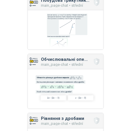
Побудова трикутників: рівнобедреного і рівностороннього
main_page-chat • střední
Обчислювальні операції з дробовими виразами
main_page-chat • střední
Рівняння з дробами
main_page-chat • střední