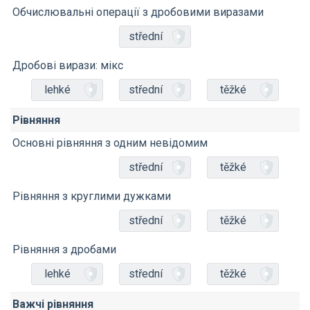
Обчислювальні операції з дробовими виразами
střední
Дробові вирази: мікс
lehké
střední
těžké
Рівняння
Основні рівняння з одним невідомим
střední
těžké
Рівняння з круглими дужками
střední
těžké
Рівняння з дробами
lehké
střední
těžké
Важчі рівняння