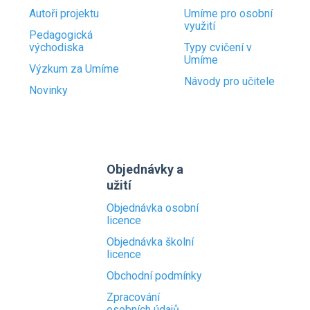
Autoři projektu
Umíme pro osobní
využití
Pedagogická
východiska
Typy cvičení v
Umíme
Výzkum za Umíme
Návody pro učitele
Novinky
Objednávky a
užití
Objednávka osobní
licence
Objednávka školní
licence
Obchodní podmínky
Zpracování
osobních údajů