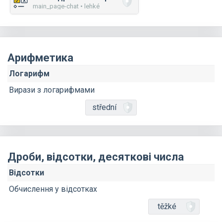
main_page-chat • lehké
Арифметика
Логарифм
Вирази з логарифмами
střední
Дроби, відсотки, десяткові числа
Відсотки
Обчислення у відсотках
těžké