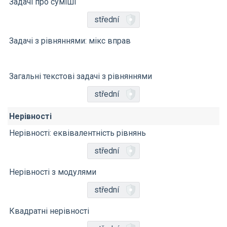
Задачі про суміші
střední
Задачі з рівняннями: мікс вправ
Загальні текстові задачі з рівняннями
střední
Нерівності
Нерівності: еквівалентність рівнянь
střední
Нерівності з модулями
střední
Квадратні нерівності