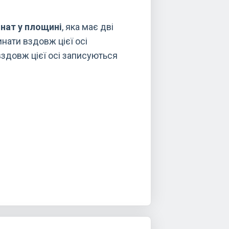
нат у площині
, яка має дві
динати вздовж цієї осі
 вздовж цієї осі записуються