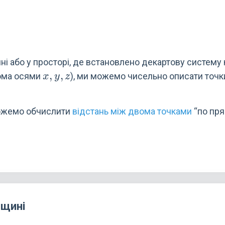
і або у просторі, де встановлено декартову систему
x,y,z
,
,
ьома осями
), ми можемо чисельно описати точ
x
y
z
ожемо обчислити
відстань між двома точками
“по пря
ощині