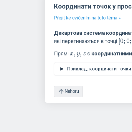
Координати точок у прос
Přejít ke cvičením na toto téma »
Декартова система координат
[0;0;
[
0
;
0
;
які перетинаються в точці
x,y,z
,
,
Прямі
є
координатними
x
y
z
Приклад: координати точк
Nahoru