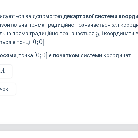
писуються за допомогою
декартової системи коорди
x
ризонтальна пряма традиційно позначається
, і коор
x
y
льна пряма традиційно позначається
, і координати
y
[0;0]
[
0
;
0
]
ься в точці
.
[0;0]
[
0
;
0
]
 осями
, точка
є
початком
системи координат.
A
и
A
очок