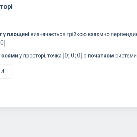
торі
 у площині
визначається трійкою взаємно перпенди
0]
0
]
.
[0;0;0]
[
0
;
0
;
0
]
 осями
у просторі, точка
є
початком
системи
A
и
A