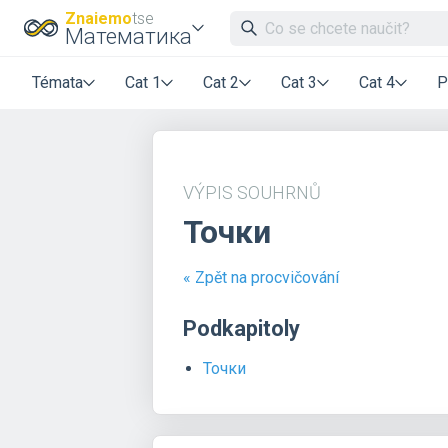
Znaiemo
tse
Математика
Témata
Cat 1
Cat 2
Cat 3
Cat 4
P
VÝPIS SOUHRNŮ
Точки
« Zpět na procvičování
Podkapitoly
Точки