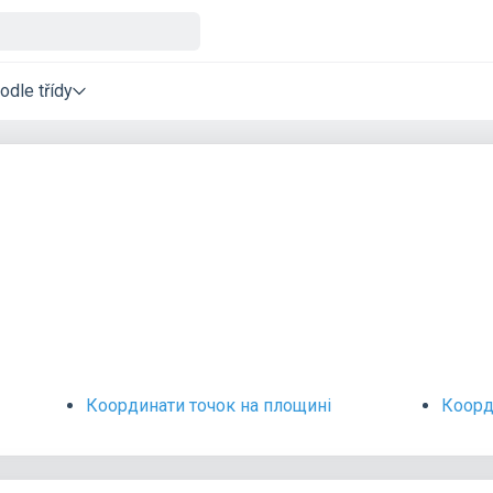
odle třídy
Координати точок на площині
Коорд