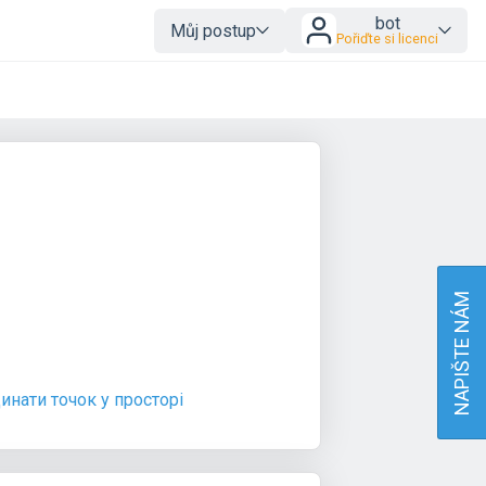
bot
Můj postup
Pořiďte si licenci
NAPIŠTE NÁM
инати точок у просторі