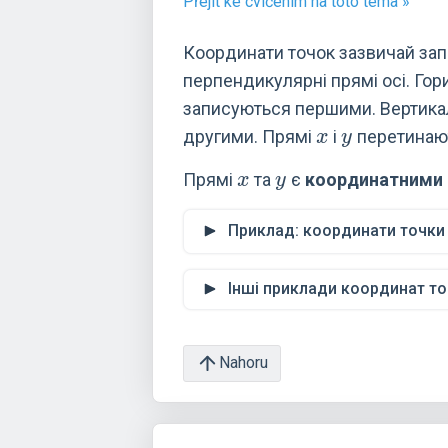
Přejít ke cvičením na toto téma »
Координати точок зазвичай за
перпендикулярні прямі осі. Го
записуються першими. Вертика
x
y
другими. Прямі
і
перетинают
x
y
x
y
Прямі
та
є
координатними
x
y
Приклад: координати точк
Інші приклади координат т
Nahoru