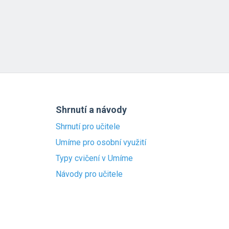
Shrnutí a návody
Shrnutí pro učitele
Umíme pro osobní využití
Typy cvičení v Umíme
Návody pro učitele