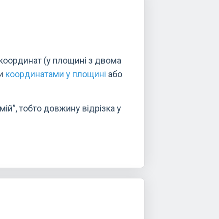
 координат (у площині з двома
ки
координатами у площині
або
мій”, тобто довжину відрізка у