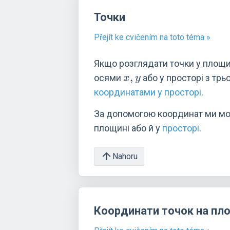
Точки
Přejít ke cvičením na toto téma »
Якщо розглядати точки у площин
x,y
,
осями
або у просторі з тр
x
y
координатами у просторі
.
За допомогою координат ми м
площині або й у
просторі
.
Nahoru
Координати точок на пл