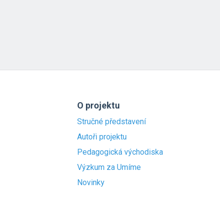
O projektu
Stručné představení
Autoři projektu
Pedagogická východiska
Výzkum za Umíme
Novinky