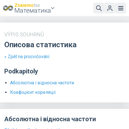
Znaiemo
tse
Математика
VÝPIS SOUHRNŮ
Описова статистика
« Zpět na procvičování
Podkapitoly
Абсолютна і відносна частоти
Коефіцієнт кореляції
Абсолютна і відносна частоти