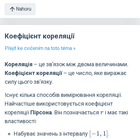
\%
Nahoru
Коефіцієнт кореляції
Přejít ke cvičením na toto téma »
Кореляція
– це зв’язок між двома величинами.
Коефіцієнт кореляції
– це число, яке виражає
силу цього зв’язку.
Існує кілька способів вимірювання кореляції.
Найчастіше використовується коефіцієнт
r
кореляції
Пірсона
. Він позначається
і має такі
r
властивості:
[-1,
[
−
1
,
1
]
Набуває значень з інтервалу
.