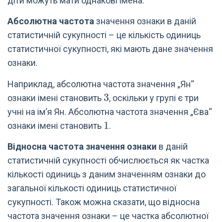
діти можуть мати однакові імена.
Абсолютна частота
значення ознаки в даній
статистичній сукупності – це кількість одиниць
статистичної сукупності, які мають дане значення
ознаки.
Наприклад, абсолютна частота значення „Ян“
3
3
ознаки імені становить
, оскільки у групі є три
учні на ім’я Ян. Абсолютна частота значення „Єва“
1
1
ознаки імені становить
.
Відносна частота значення ознаки
в даній
статистичній сукупності обчислюється як частка
кількості одиниць з даним значенням ознаки до
загальної кількості одиниць статистичної
сукупності. Також можна сказати, що відносна
частота значення ознаки – це частка абсолютної