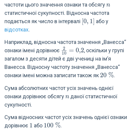
n
частоти цього значення ознаки та обсягу
n
статистичної сукупності. Відносна частота
[0,1]
[
0
,
1
]
подається як число в інтервалі
або у
відсотках
.
Наприклад, відносна частота значення „Ванесса“
2
\frac{2}
=
0
,
2
ознаки імені дорівнює
, оскільки у групі
1
0
{10}=0{,}2
загалом з десяти дітей є дві учениці на ім’я
Ванесса. Відносну частоту значення „Ванесса“
20\
2
0
%
ознаки імені можна записати також як
.
\%
Сума абсолютних частот усіх значень однієї
n
ознаки дорівнює обсягу
даної статистичної
n
сукупності.
Сума відносних частот усіх значень однієї ознаки
1
1
100\
1
0
0
%
дорівнює
або
.