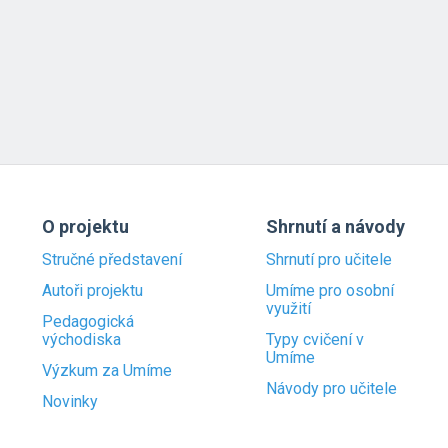
O projektu
Shrnutí a návody
Stručné představení
Shrnutí pro učitele
Autoři projektu
Umíme pro osobní
využití
Pedagogická
východiska
Typy cvičení v
Umíme
Výzkum za Umíme
Návody pro učitele
Novinky