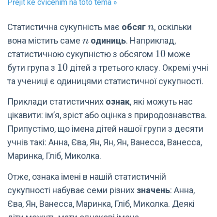
Přejít ke cvičením na toto téma »
n
Статистична сукупність має
обсяг
, оскільки
n
n
вона містить саме
одиниць
. Наприклад,
n
10
1
0
статистичною сукупністю з обсягом
може
10
1
0
бути група з
дітей з третього класу. Окремі учні
та учениці є одиницями статистичної сукупності.
Приклади статистичних
ознак
, які можуть нас
цікавити: ім’я, зріст або оцінка з природознавства.
Припустімо, що імена дітей нашої групи з десяти
учнів такі: Анна, Єва, Ян, Ян, Ян, Ванесса, Ванесса,
Маринка, Гліб, Миколка.
Отже, ознака імені в нашій статистичній
сукупності набуває семи різних
значень
: Анна,
Єва, Ян, Ванесса, Маринка, Гліб, Миколка. Деякі